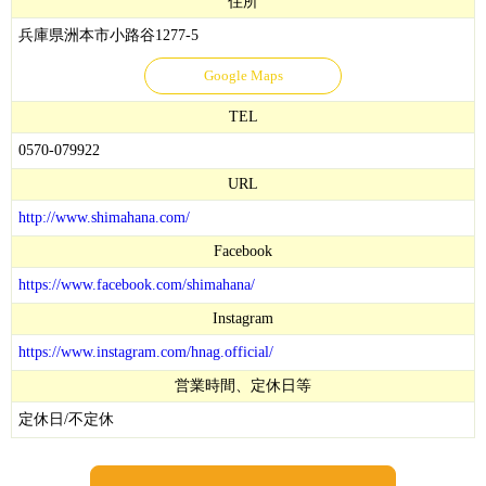
住所
兵庫県洲本市小路谷1277-5
Google Maps
TEL
0570-079922
URL
http://www.shimahana.com/
Facebook
https://www.facebook.com/shimahana/
Instagram
https://www.instagram.com/hnag.official/
営業時間、定休日等
定休日/不定休