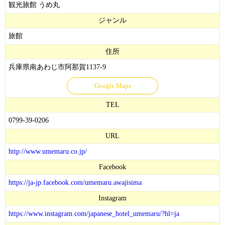
観光旅館 うめ丸
ジャンル
旅館
住所
兵庫県南あわじ市阿那賀1137-9
Google Maps
TEL
0799-39-0206
URL
http://www.umemaru.co.jp/
Facebook
https://ja-jp.facebook.com/umemaru.awajisima
Instagram
https://www.instagram.com/japanese_hotel_umemaru/?hl=ja