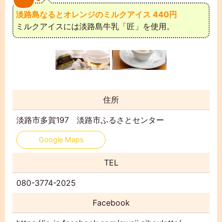
淡路島なるとオレンジのミルクアイス 440円
H
ミルクアイスには淡路島牛乳「匠」を使用。
フ
(
そ
ブ
住所
淡路市多賀197 淡路市ふるさとセンター
Google Maps
TEL
080-3774-2025
Facebook