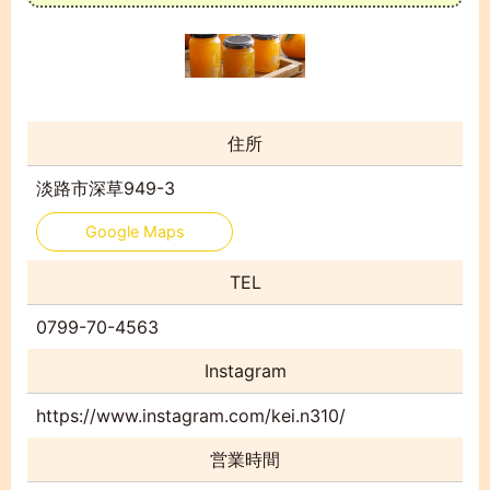
住所
淡路市深草949-3
Google Maps
TEL
0799-70-4563
Instagram
https://www.instagram.com/kei.n310/
営業時間