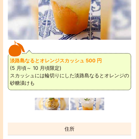
淡
淡路島なるとオレンジスカッシュ 500 円
(
(5 月頃～ 10 月頃限定)
ト
スカッシュには輪切りにした淡路島なるとオレンジの
か
砂糖漬けも
住所