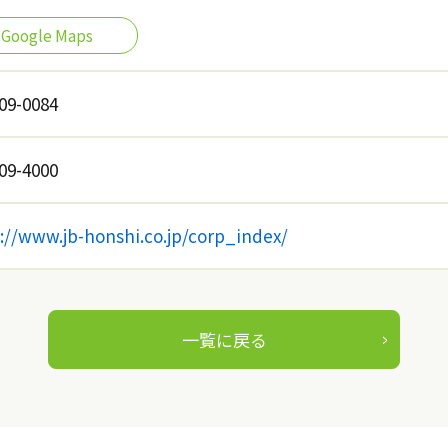
Google Maps
09-0084
09-4000
://www.jb-honshi.co.jp/corp_index/
一覧に戻る