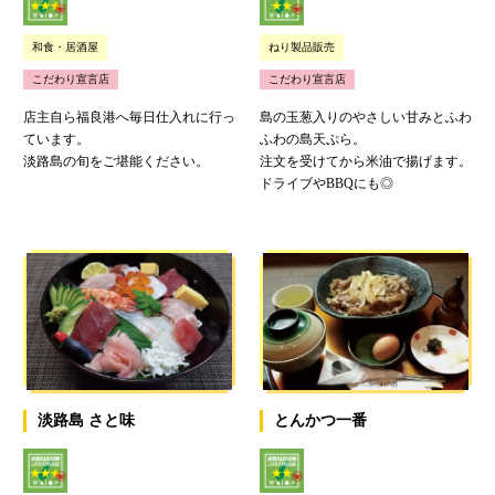
和食・居酒屋
ねり製品販売
こだわり宣言店
こだわり宣言店
店主自ら福良港へ毎日仕入れに行っ
島の玉葱入りのやさしい甘みとふわ
ています。
ふわの島天ぷら。
淡路島の旬をご堪能ください。
注文を受けてから米油で揚げます。
ドライブやBBQにも◎
淡路島 さと味
とんかつ一番