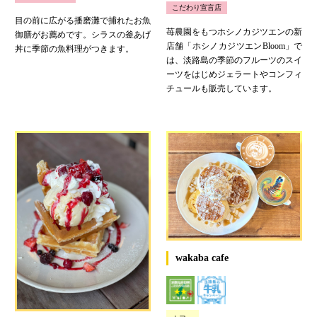
こだわり宣言店
目の前に広がる播磨灘で捕れたお魚
苺農園をもつホシノカジツエンの新
御膳がお薦めです。シラスの釜あげ
店舗「ホシノカジツエンBloom」で
丼に季節の魚料理がつきます。
は、淡路島の季節のフルーツのスイ
ーツをはじめジェラートやコンフィ
チュールも販売しています。
wakaba cafe