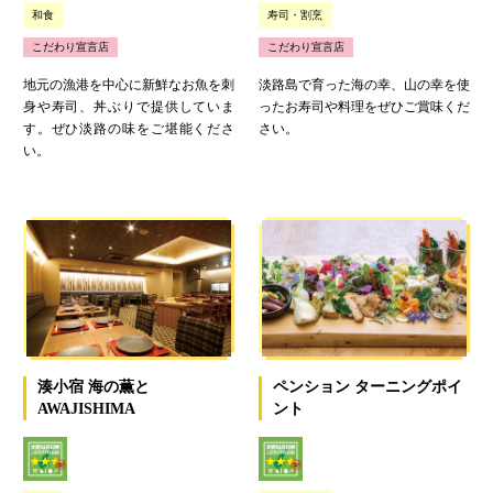
和食
寿司・割烹
こだわり宣言店
こだわり宣言店
地元の漁港を中心に新鮮なお魚を刺
淡路島で育った海の幸、山の幸を使
身や寿司、丼ぶりで提供していま
ったお寿司や料理をぜひご賞味くだ
す。ぜひ淡路の味をご堪能くださ
さい。
い。
湊小宿 海の薫と
ペンション ターニングポイ
AWAJISHIMA
ント