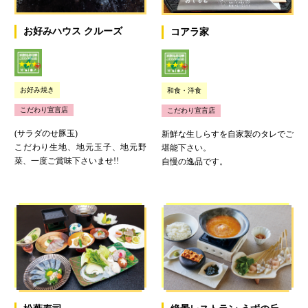
お好みハウス クルーズ
コアラ家
お好み焼き
和食・洋食
こだわり宣言店
こだわり宣言店
(サラダのせ豚玉)
新鮮な生しらすを自家製のタレでご
こだわり生地、地元玉子、地元野
堪能下さい。
菜、一度ご賞味下さいませ!!
自慢の逸品です。