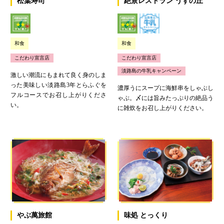
松葉寿司
絶景レストラン うずの丘
和食
和食
こだわり宣言店
こだわり宣言店
淡路島の牛乳キャンペーン
激しい潮流にもまれて良く身のしま
った美味しい淡路島3年とらふぐを
濃厚うにスープに海鮮串をしゃぶし
フルコースでお召し上がりくださ
ゃぶ。〆には旨みたっぷりの絶品う
い。
に雑炊をお召し上がりください。
やぶ萬旅館
味処 とっくり