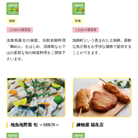
旅館
和食
こだわり宣言店
こだわり宣言店
淡路島最古の旅館。当館名物料理
漁師町という恵まれた土地柄。新鮮
「鯛めん」をはじめ、淡路島ならで
な魚介類をお手頃な価格で提供する
はの多彩な旬の味覚料理をご賞味下
ことができます。
さいませ。
地魚地野菜 旬 ～SHUN～
練物屋 福良店