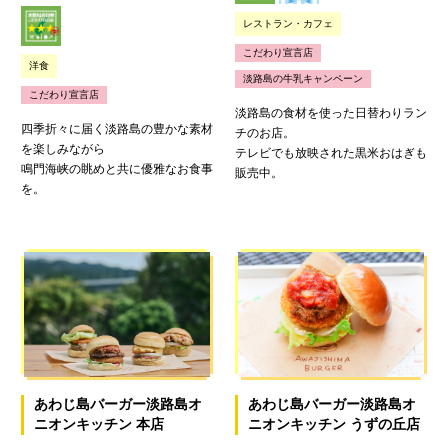
レストラン・カフェ
こだわり宣言店
洋食
淡路島の牛乳キャンペーン
こだわり宣言店
淡路島の食材を使った日替わりラン
四季折々に届く淡路島の豊かな素材
チのお店。
を楽しみながら
テレビでも放映された黒米おはぎも
鳴門海峡の眺めと共に優雅なお食事
販売中。
を。
あわじ島バーガー淡路島オ
あわじ島バーガー淡路島オ
ニオンキッチン 本店
ニオンキッチン うずの丘店