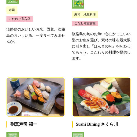
寿司
寿司・地魚料理
こだわり宣言店
こだわり宣言店
淡路島のおいしいお米、野菜。淡路
淡路島の旬のお魚中心にかっこいい
島のおいしい魚。一度食べてみませ
型のお魚を選び、素材の味を最大限
んか。
に引き出し『ほんまの味』を味わっ
てもらう、こだわりの料理を提供し
ます。
割烹寿司 福一
Sushi Dining さくら川