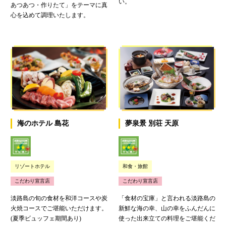
い。
あつあつ・作りたて」をテーマに真
心を込めて調理いたします。
海のホテル 島花
夢泉景 別荘 天原
リゾートホテル
和食・旅館
こだわり宣言店
こだわり宣言店
淡路島の旬の食材を和洋コースや炭
「食材の宝庫」と言われる淡路島の
火焼コースでご堪能いただけます。
新鮮な海の幸、山の幸をふんだんに
(夏季ビュッフェ期間あり)
使った出来立ての料理をご堪能くだ