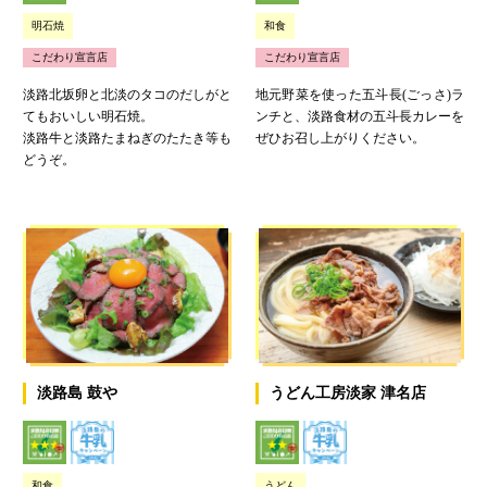
明石焼
和食
こだわり宣言店
こだわり宣言店
淡路北坂卵と北淡のタコのだしがと
地元野菜を使った五斗長(ごっさ)ラ
てもおいしい明石焼。
ンチと、淡路食材の五斗長カレーを
淡路牛と淡路たまねぎのたたき等も
ぜひお召し上がりください。
どうぞ。
淡路島 鼓や
うどん工房淡家 津名店
和食
うどん