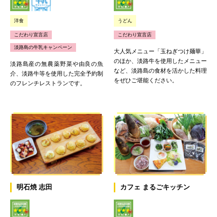
洋食
うどん
こだわり宣言店
こだわり宣言店
淡路島の牛乳キャンペーン
大人気メニュー「玉ねぎつけ麺華」
のほか、淡路牛を使用したメニュー
淡路島産の無農薬野菜や由良の魚
など、淡路島の食材を活かした料理
介、淡路牛等を使用した完全予約制
をぜひご堪能ください。
のフレンチレストランです。
明石焼 志田
カフェ まるごキッチン