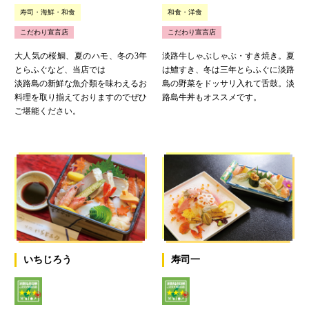
寿司・海鮮・和食
和食・洋食
こだわり宣言店
こだわり宣言店
大人気の桜鯛、夏のハモ、冬の3年
淡路牛しゃぶしゃぶ・すき焼き。夏
とらふぐなど、当店では
は鱧すき、冬は三年とらふぐに淡路
淡路島の新鮮な魚介類を味わえるお
島の野菜をドッサリ入れて舌鼓。淡
料理を取り揃えておりますのでぜひ
路島牛丼もオススメです。
ご堪能ください。
いちじろう
寿司一