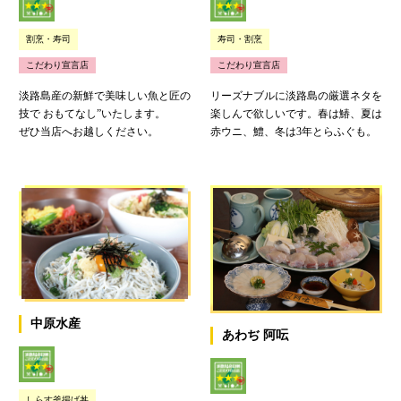
割烹・寿司
寿司・割烹
こだわり宣言店
こだわり宣言店
淡路島産の新鮮で美味しい魚と匠の
リーズナブルに淡路島の厳選ネタを
技で おもてなし”いたします。
楽しんで欲しいです。春は鰆、夏は
ぜひ当店へお越しください。
赤ウニ、鱧、冬は3年とらふぐも。
中原水産
あわぢ 阿呍
しらす釜揚げ丼