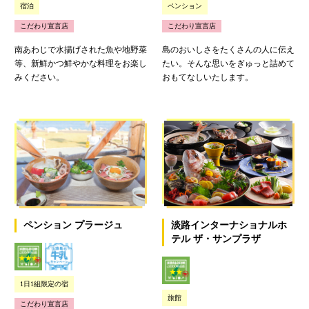
宿泊
ペンション
こだわり宣言店
こだわり宣言店
南あわじで水揚げされた魚や地野菜
島のおいしさをたくさんの人に伝え
等、新鮮かつ鮮やかな料理をお楽し
たい。そんな思いをぎゅっと詰めて
みください。
おもてなしいたします。
ペンション プラージュ
淡路インターナショナルホ
テル ザ・サンプラザ
1日1組限定の宿
旅館
こだわり宣言店