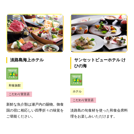
淡路島海上ホテル
サンセットビューホテル け
ひの海
和食旅館
ホテル
こだわり宣言店
こだわり宣言店
新鮮な魚介類は瀬戸内の賜物。御食
国の宿に相応しい四季折々の味覚を
淡路島の旬食材を使った和食会席料
ご堪能ください。
理をお楽しみいただけます。