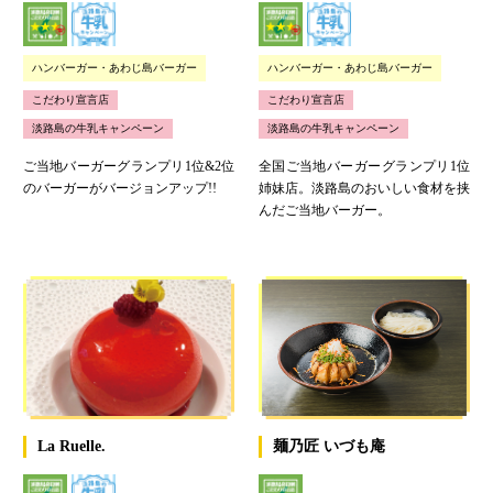
ハンバーガー・あわじ島バーガー
ハンバーガー・あわじ島バーガー
こだわり宣言店
こだわり宣言店
淡路島の牛乳キャンペーン
淡路島の牛乳キャンペーン
ご当地バーガーグランプリ1位&2位
全国ご当地バーガーグランプリ1位
のバーガーがバージョンアップ!!
姉妹店。淡路島のおいしい食材を挟
んだご当地バーガー。
La Ruelle.
麺乃匠 いづも庵