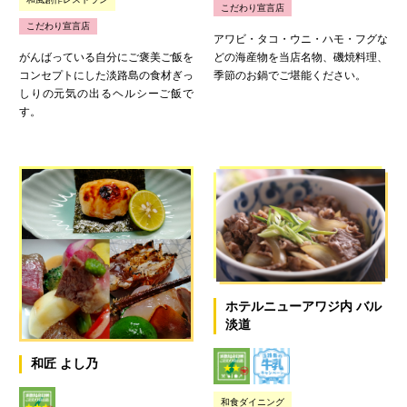
こだわり宣言店
こだわり宣言店
アワビ・タコ・ウニ・ハモ・フグな
がんばっている自分にご褒美ご飯を
どの海産物を当店名物、磯焼料理、
コンセプトにした淡路島の食材ぎっ
季節のお鍋でご堪能ください。
しりの元気の出るヘルシーご飯で
す。
ホテルニューアワジ内 バル
淡道
和匠 よし乃
和食ダイニング