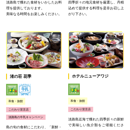
淡路島で獲れた食材をいかしたお料
四季折々の地元食材を厳選し、丹精
理を提供しております。
込めて提供する料理を是非お召し上
美味なる時間をお楽しみください。
がり下さい。
ホテルニューアワジ
渚の荘 花季
和食・旅館
和食・旅館
こだわり宣言店
こだわり宣言店
淡路島の牛乳キャンペーン
淡路島近海で獲れた四季折々の新鮮
で美味しい魚介類をご堪能くださ
島の旬の食材にこだわり、「新鮮・