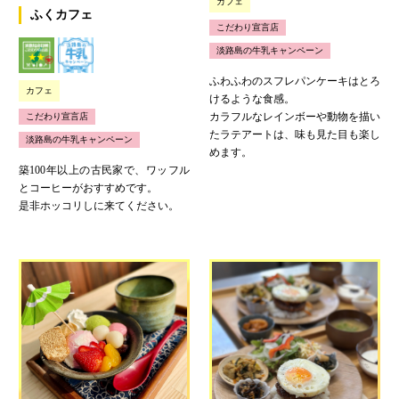
カフェ
ふくカフェ
こだわり宣言店
淡路島の牛乳キャンペーン
ふわふわのスフレパンケーキはとろ
カフェ
けるような食感。
カラフルなレインボーや動物を描い
こだわり宣言店
たラテアートは、味も見た目も楽し
淡路島の牛乳キャンペーン
めます。
築100年以上の古民家で、ワッフル
とコーヒーがおすすめです。
是非ホッコリしに来てください。