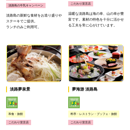
こだわり宣言店
淡路島の牛乳キャンペーン
温暖な淡路島は海の幸、山の幸が豊
淡路島の新鮮な食材をお造り盛りや
富です。素材の特色を十分に活かせ
ステーキでご提供。
る工夫を常に心がけています。
ランチのみご利用可。
淡路夢泉景
夢海游 淡路島
和食・旅館
料亭・レストラン・ブッフェ・旅館
こだわり宣言店
こだわり宣言店