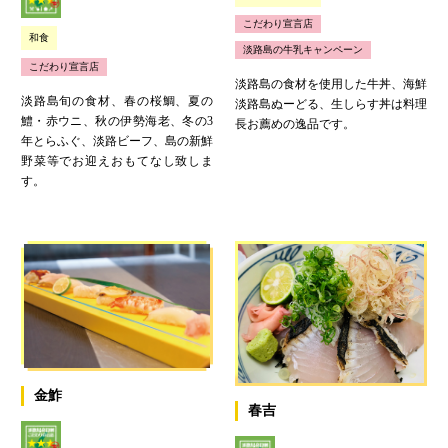
こだわり宣言店
和食
淡路島の牛乳キャンペーン
こだわり宣言店
淡路島の食材を使用した牛丼、海鮮
淡路島旬の食材、春の桜鯛、夏の
淡路島ぬーどる、生しらす丼は料理
鱧・赤ウニ、秋の伊勢海老、冬の3
長お薦めの逸品です。
年とらふぐ、淡路ビーフ、島の新鮮
野菜等でお迎えおもてなし致しま
す。
金鮓
春吉