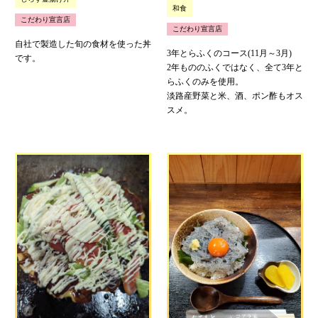
和食
こだわり宣言店
こだわり宣言店
自社で製造した旬の食材を使った丼
3年とらふくのコース(11月～3月)
です。
2年もののふくではなく、全て3年と
らふくのみを使用。
淡路産野菜と米、酒、ポン酢もオス
スメ。