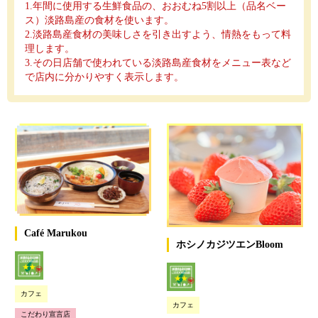
1.年間に使用する生鮮食品の、おおむね5割以上（品名ベー
ス）淡路島産の食材を使います。
2.淡路島産食材の美味しさを引き出すよう、情熱をもって料
理します。
3.その日店舗で使われている淡路島産食材をメニュー表など
で店内に分かりやすく表示します。
Café Marukou
ホシノカジツエンBloom
カフェ
カフェ
こだわり宣言店