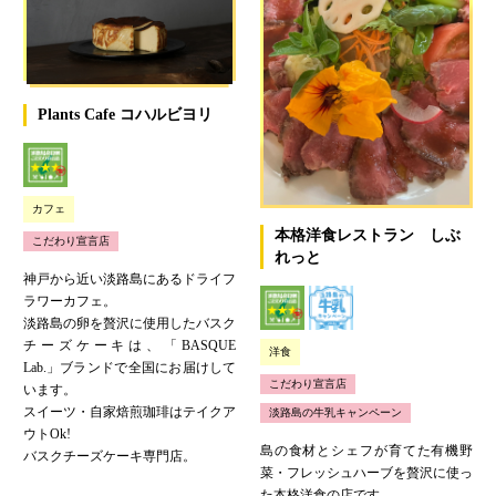
Plants Cafe コハルビヨリ
カフェ
本格洋食レストラン しぶ
こだわり宣言店
れっと
神戸から近い淡路島にあるドライフ
ラワーカフェ。
淡路島の卵を贅沢に使用したバスク
チーズケーキは、「BASQUE
洋食
Lab.」ブランドで全国にお届けして
こだわり宣言店
います。
スイーツ・自家焙煎珈琲はテイクア
淡路島の牛乳キャンペーン
ウトOk!
島の食材とシェフが育てた有機野
バスクチーズケーキ専門店。
菜・フレッシュハーブを贅沢に使っ
た本格洋食の店です。