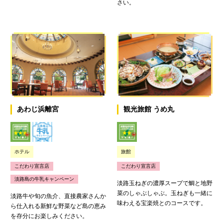
さい。
あわじ浜離宮
観光旅館 うめ丸
ホテル
旅館
こだわり宣言店
こだわり宣言店
淡路島の牛乳キャンペーン
淡路玉ねぎの濃厚スープで鯛と地野
菜のしゃぶしゃぶ。玉ねぎも一緒に
淡路牛や旬の魚介、直接農家さんか
味わえる宝楽焼とのコースです。
ら仕入れる新鮮な野菜など島の恵み
を存分にお楽しみください。