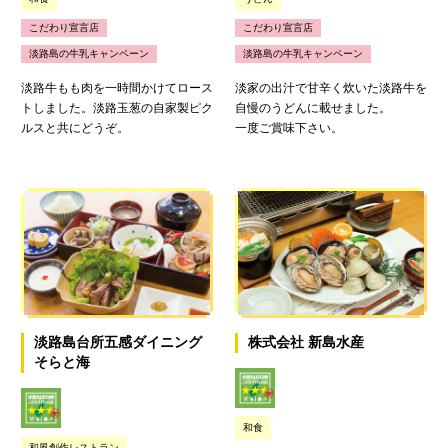
こだわり宣言店
こだわり宣言店
淡路島の牛乳キャンペーン
淡路島の牛乳キャンペーン
淡路牛もも肉を一時間かけてロース
淡家の出汁で甘辛く炊いた淡路牛を
トしました。淡路玉葱の自家製ピク
自慢のうどんに載せました。
ルスと共にどうぞ。
一度ご賞味下さい。
淡路島台所五感ダイニング
株式会社 新島水産
そらと海
和食
和風創作レストラン