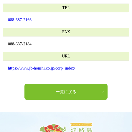
TEL
088-687-2166
FAX
088-637-2184
URL
https://www.jb-honshi.co.jp/corp_index/
一覧に戻る