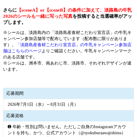
さらに
【sceneA】or【sceneB】の条件に加えて、淡路島の牛乳
2026のシールも一緒に写った写真
を投稿すると当選確率がアッ
プします。
※シールは、淡路島内の「淡路島産食材こだわり宣言店」の牛乳キ
ャンペーン参加店舗等で配布しています（配布数に限りがありま
す）。
「淡路島産食材こだわり宣言店」の牛乳キャンペーン参加店
舗はこちらのページ
よりご確認ください。牛乳キャンペーンマーク
のある店舗です。
※シールは、洲本市、南あわじ市、淡路市、それぞれデザインが違
います。
応募期間
2026年7月1日（水）～8月31日（月）
応募資格
➊ 年齢・性別は問いません。ただしご自身のInstaguramアカウ
ントを持ち、かつ、公式アカウント（@syokuburaawajishima）