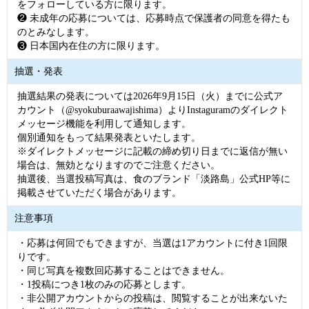
をフォローしている方に限ります。
❷ 未成年の応募については、応募時点で保護者の同意を得たも
のとみなします。
❸ 日本国内在住の方に限ります。
抽選・発表
抽選結果の発表については2026年9月15日（火）までに公式ア
カウント（@syokuburaawajishima）よりInstaguramのダイレクト
メッセージ機能を利用して通知します。
個別通知をもって結果発表といたします。
※ダイレクトメッセージに記載の締め切り日までに返信が無い
場合は、無効となりますのでご注意ください。
抽選後、当選投稿写真は、食のブランド「淡路島」公式HP等に
掲載させていただく場合があります。
注意事項
・応募は何回でもできますが、当選は1アカウントに付き1回限
りです。
・同じ写真を複数回応募することはできません。
・1投稿につき1枚のみの応募とします。
・非公開アカウントからの投稿は、閲覧することが出来ないた