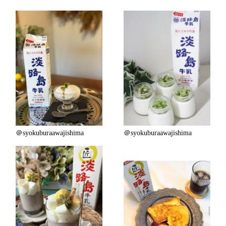
＠syokuburaawajishima
＠syokuburaawajishima