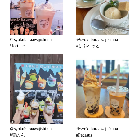
＠syokuburaawajishima
＠syokuburaawajishima
#fortune
#しぶれっと
＠syokuburaawajishima
＠syokuburaawajishima
#菓のん
#Pegasus