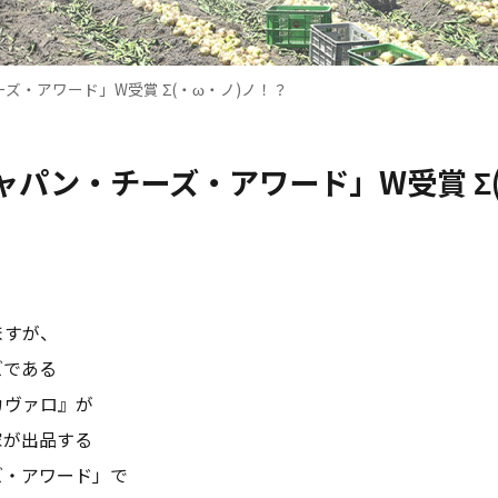
ズ・アワード」W受賞 Σ(・ω・ノ)ノ！？
ャパン・チーズ・アワード」W受賞 Σ(
ますが、
ズである
カヴァロ』が
家が出品する
ズ・アワード」で