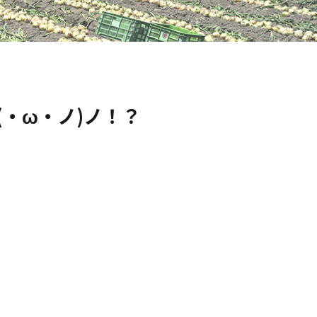
・ω・ノ)ノ！？