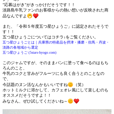
”応募はがき”がきっかけだそうです！！
淡路島牛乳ファンのお客様からの熱い想いが反映された商
品なんですよ
また、「令和５年度五つ星ひょうご」に認定されたそうで
す！！
五つ星ひょうごについてはコチラ↓をご覧ください。
五つ星ひょうごとは｜兵庫県の特産品を摂津・播磨・但馬・丹波・
淡路の各地域から選定
五つ星ひょうご (5stars-hyogo.com)
このジャムですが、そのままパンに塗って食べるのはもち
ろんのこと、
牛乳のコクと甘みがフルーツにも良く合うとのことなの
で、
今話題のヌン活なんかもいいですね
（笑）
ホットミルクに溶かして、カフェオレ風にして楽しむのも
オススメだそうですよ！！
みなさん、ぜひ試してくださいね～