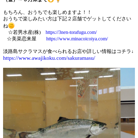
もちろん、おうちでも楽しめますよ！！
おうちで楽しみたい方は下記２店舗でゲットしてください
ね
☆若男水産(株)
https://3nen-torafugu.com/
☆美菜恋来屋
https://www.minacoicoiya.com/
淡路島サクラマスが食べられるお店や詳しい情報はコチラ↓
https://www.awajikoku.com/sakuramasu/