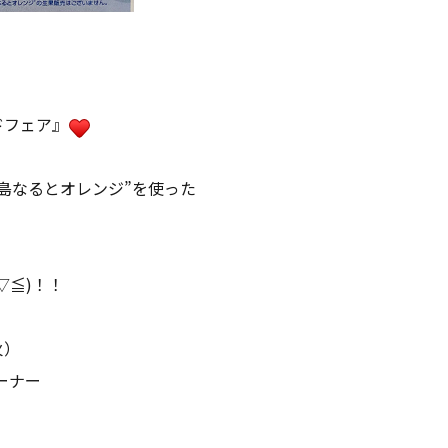
ドフェア』
島なるとオレンジ”を使った
▽≦)！！
火）
ーナー