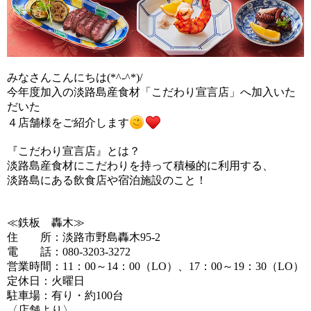
みなさんこんにちは(*^-^*)/
今年度加入の淡路島産食材「こだわり宣言店」へ加入いた
だいた
４店舗様をご紹介します
『こだわり宣言店』とは？
淡路島産食材にこだわりを持って積極的に利用する、
淡路島にある飲食店や宿泊施設のこと！
≪鉄板 轟木≫
住 所：淡路市野島轟木95-2
電 話：080-3203-3272
営業時間：11：00～14：00（LO）、17：00～19：30（LO）
定休日：火曜日
駐車場：有り・約100台
〈店舗より〉