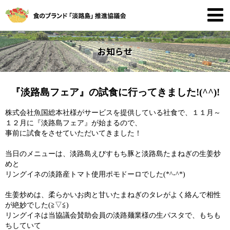
お知らせ
『淡路島フェア』の試食に行ってきました!(^^)!
株式会社魚国総本社様がサービスを提供している社食で、１１月～
１２月に『淡路島フェア』が始まるので、
事前に試食をさせていただいてきました！
当日のメニューは、淡路島えびすもち豚と淡路島たまねぎの生姜炒
めと
リングイネの淡路産トマト使用ポモドーロでした(*^-^*)
生姜炒めは、柔らかいお肉と甘いたまねぎのタレがよく絡んで相性
が絶妙でした(≧▽≦)
リングイネは当協議会賛助会員の淡路麺業様の生パスタで、もちも
ちしていて