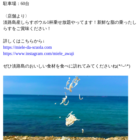
駐車場：60台
〈店舗より〉
淡路島産しらすボウル1杯乗せ放題やってます！新鮮な脂の乗ったし
らすをご賞味ください！
詳しくはこちらから↓
https://miele-da-scuola.com
https://www.instagram.com/miele_awaji
ぜひ淡路島のおいしい食材を食べに訪れてみてくださいね(*^-^*)