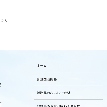
行って
！
ホーム
御食国淡路島
会
淡路島のおいしい食材
所
淡路島の食材が味わえるお店