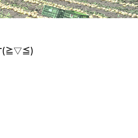
(≧▽≦)