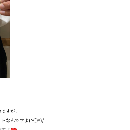
！
のですが、
なんですよ(^○^)/
ますよ