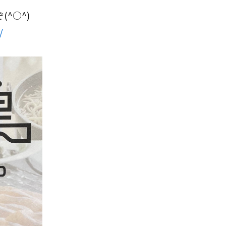
^○^)
/