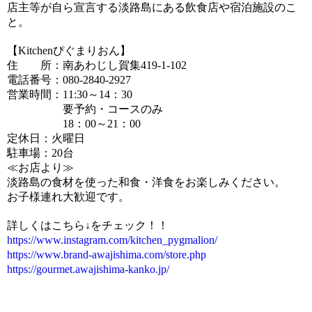
店主等が自ら宣言する淡路島にある飲食店や宿泊施設のこ
と。
【Kitchenぴぐまりおん】
住 所：南あわじし賀集419-1-102
電話番号：080-2840-2927
営業時間：11:30～14：30
要予約・コースのみ
18：00～21：00
定休日：火曜日
駐車場：20台
≪お店より≫
淡路島の食材を使った和食・洋食をお楽しみください。
お子様連れ大歓迎です。
詳しくはこちら↓をチェック！！
https://www.instagram.com/kitchen_pygmalion/
https://www.brand-awajishima.com/store.php
https://gourmet.awajishima-kanko.jp/