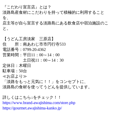
『こだわり宣言店』とは？
淡路島産食材にこだわりを持って積極的に利用すること
を、
店主等が自ら宣言する淡路島にある飲食店や宿泊施設のこ
と。
【うどん工房淡家 三原店】
住 所：南あわじ市市円行寺533
電話番号：0799-20-4362
営業時間：平日11：00～14：00
土日祝11：00～14：30
定休日：木曜日
駐車場：50台
≪お店より≫
「淡路をもっと元気に！！」をコンセプトに、
淡路島の食材を使ってうどんを提供しています。
詳しくはこちら↓をチェック！！
https://www.brand-awajishima.com/store.php
https://gourmet.awajishima-kanko.jp/