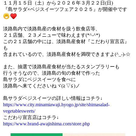
１１月１５日（土）から２０２６年３月２２日(日)
『島サラダ×ベジスイーツフェア２０２５』が開催中です
淡路島内で淡路島産の食材を扱う飲食店等、
２１店舗、２３メニューで味わえます(*^-^*)
この２１店舗の中には、淡路島産食材『こだわり宣言店』
も
含まれているので、淡路島産食材を満喫できますよ(^_-)-☆
また、抽選で淡路島産食材が当たるスタンプラリーも
行うそうなので、淡路島の旬の食材で作った
島サラダにベジスイーツを食べに
淡路島へ来てくださいねヾ(≧▽≦)ノ
島サラダベジスイーツの詳しい情報はコチラ↓
https://www.city.minamiawaji.hyogo.jp/site/shimasalad-
vegetablesweets/
こだわり宣言店はコチラ↓
https://www.brand-awajishima.com/store.php