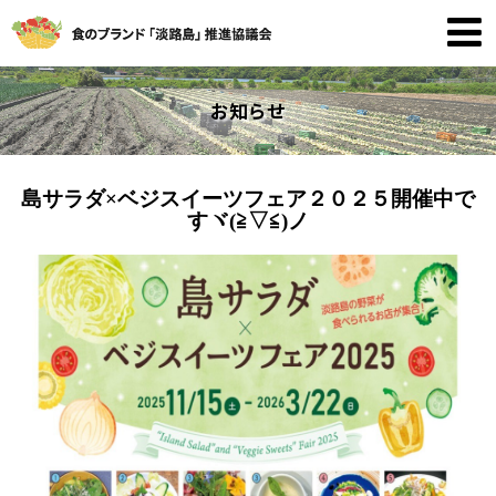
お知らせ
島サラダ×ベジスイーツフェア２０２５開催中で
すヾ(≧▽≦)ノ