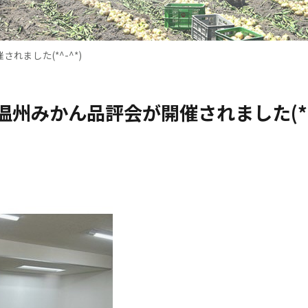
れました(*^-^*)
温州みかん品評会が開催されました(*^-