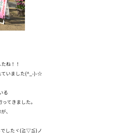
したね！！
ました(^_-)-☆
いる
行ってきました。
方が、
でしたヾ(≧▽≦)ノ