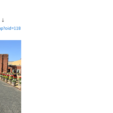
↓↓
php?oid=118