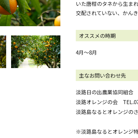
いた唐柑のタネから生ま
交配されていない、かん
オススメの時期
4月～8月
主なお問い合わせ先
淡路日の出農業協同組合 TEL
淡路オレンジの会 TEL.0799
淡路島なるとオレンジのさと TE
※淡路島なるとオレンジ特