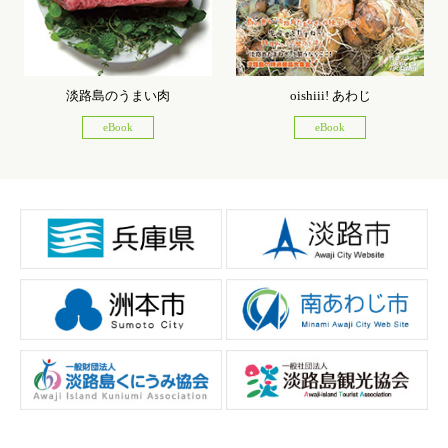
淡路島のうまい肉
oishiii! あわじ
eBook
eBook