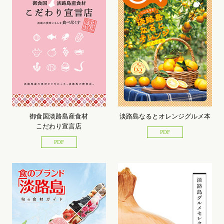
御食国淡路島産食材
淡路島なるとオレンジグルメ本
こだわり宣言店
PDF
PDF