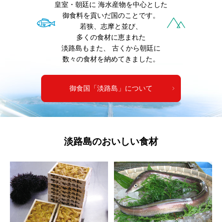
皇室・朝廷に
海水産物を中心とした
御食料を貢いだ国のことです。
若狭、志摩と並び、
多くの食材に恵まれた
淡路島もまた、
古くから朝廷に
数々の食材を納めてきました。
御食国「淡路島」について
淡路島のおいしい食材