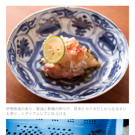
伊勢海老の炙り。醤油と酢橘の搾り汁、昆布とカツオだしからなるタレ
を塗り、ミディアムレアに仕上げる