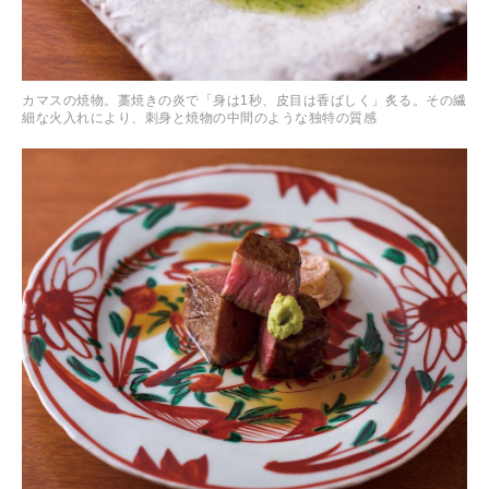
カマスの焼物。藁焼きの炎で「身は1秒、皮目は香ばしく」炙る。その繊
細な火入れにより、刺身と焼物の中間のような独特の質感