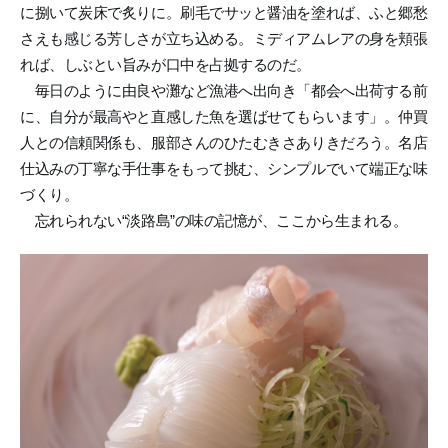
に捌いて炭床で炙りに。刷毛でサッと醤油を塗れば、ふと郷愁
さえも感じる芳しさが立ち込める。ミディアムレアの身を頬張
れば、しぶとい旨みが口中を占拠するのだ。
毎日のように由良や灘など漁港へ出向き「都会へ出荷する前
に、自分が最高やと直感した魚を選ばせてもらいます」。仲買
人との信頼関係も、服部さんのひたむきさありきだろう。名店
仕込みの丁寧な手仕事をもって挑む、シンプルでいて端正な味
づくり。
忘れられない“淡路島”の味の記憶が、ここから生まれる。