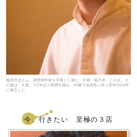
服部洋志さん。調理師学校を卒業した後に、京都「菊乃井」に入社。そ
の後は「大渡」で2年ほど研鑽を積み、30歳で淡路島に戻り翌年2016年
に独立した
今、行きたい 至極の３店