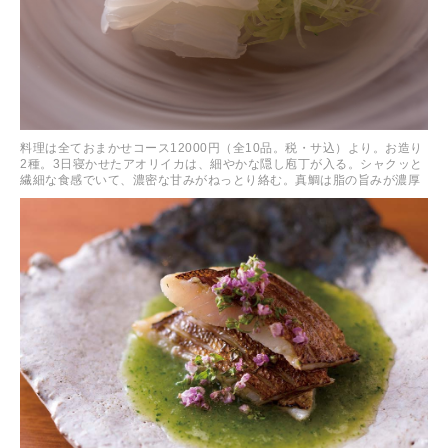
料理は全ておまかせコース12000円（全10品。税・サ込）より。お造り
2種。3日寝かせたアオリイカは、細やかな隠し庖丁が入る。シャクッと
繊細な食感でいて、濃密な甘みがねっとり絡む。真鯛は脂の旨みが濃厚