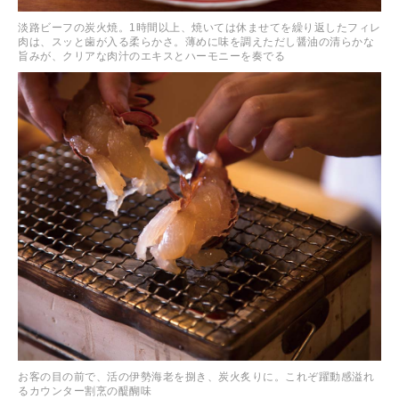
淡路ビーフの炭火焼。1時間以上、焼いては休ませてを繰り返したフィレ
肉は、スッと歯が入る柔らかさ。薄めに味を調えただし醤油の清らかな
旨みが、クリアな肉汁のエキスとハーモニーを奏でる
お客の目の前で、活の伊勢海老を捌き、炭火炙りに。これぞ躍動感溢れ
るカウンター割烹の醍醐味