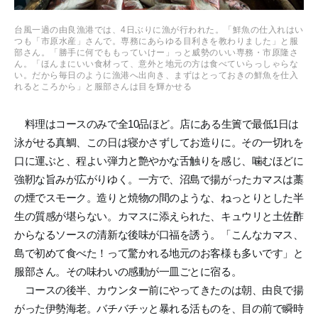
台風一過の由良漁港では、4日ぶりに漁が行われた。「鮮魚の仕入れはい
つも「市原水産」さんで。専務にあらゆる目利きを教わりました」と服
部さん。「勝手に何でももっていけー」っと威勢のいい専務・市原隆さ
ん。「ほんまにいい食材って、意外と地元の方は食べていらっしゃらな
い。だから毎日のように漁港へ出向き、まずはとっておきの鮮魚を仕入
れるところから」と服部さんは目を輝かせる
料理はコースのみで全10品ほど。店にある生簀で最低1日は
泳がせる真鯛、この日は寝かさずしてお造りに。その一切れを
口に運ぶと、程よい弾力と艶やかな舌触りを感じ、噛むほどに
強靭な旨みが広がりゆく。一方で、沼島で揚がったカマスは藁
の煙でスモーク。造りと焼物の間のような、ねっとりとした半
生の質感が堪らない。カマスに添えられた、キュウリと土佐酢
からなるソースの清新な後味が口福を誘う。「こんなカマス、
島で初めて食べた！って驚かれる地元のお客様も多いです」と
服部さん。その味わいの感動が一皿ごとに宿る。
コースの後半、カウンター前にやってきたのは朝、由良で揚
がった伊勢海老。バチバチッと暴れる活ものを、目の前で瞬時