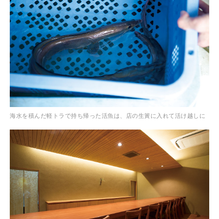
海水を積んだ軽トラで持ち帰った活魚は、店の生簀に入れて活け越しに