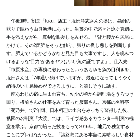
午後1時。割烹「fuku」店主・服部洋志さんの姿は、昼網の
競りで賑わう由良漁港にあった。生簀の中で悠々と泳ぐ真鯛に
手を添えながら、真剣な眼差しをみせる。「背と腰から尻尾に
かけて。その2箇所をそっと触り、張りの良し悪しを判断しま
す。肥えているかどうかなど見た目も大事ですし、人を睨みつ
けるような“目力”があるヤツはいい魚の証ですよ」。仕入先
「市原水産」の専務に教わったというあらゆる魚の目利きを、
服部さんは「7年通い続けていますが、最近になってようやく
納得のいく見極めができるように」と嬉しそうに話す。
南あわじの宿に生まれ育ち、幼少の頃から調理場をうろつき
回り、板前さんの仕事をみて育った服部さん。京都の名料亭
「菊乃井」で7年間、日本料理の土台をみっちり習得した後、
祇園の名割烹「大渡」では、ライヴ感あるカウンター割烹の極
意を学ぶ。京都で培った技をもって2016年、地元で独立する
ことにブレはなかった。「淡路島にある本当に素晴らしい食材